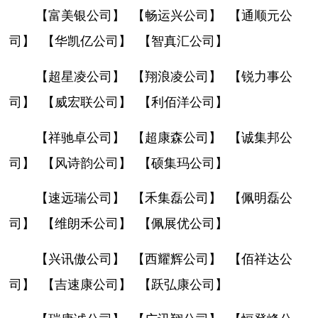
【富美银公司】
【畅运兴公司】
【通顺元公
司】
【华凯亿公司】
【智真汇公司】
【超星凌公司】
【翔浪凌公司】
【锐力事公
司】
【威宏联公司】
【利佰洋公司】
【祥驰卓公司】
【超康森公司】
【诚集邦公
司】
【风诗韵公司】
【硕集玛公司】
【速远瑞公司】
【禾集磊公司】
【佩明磊公
司】
【维朗禾公司】
【佩展优公司】
【兴讯傲公司】
【西耀辉公司】
【佰祥达公
司】
【吉速康公司】
【跃弘康公司】