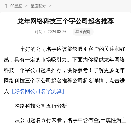
>
>
66星座
星座配对
龙年网络科技三个字公司起名推荐
时间：
2024-03-26
星座配对
06:07:51
一个好的公司名字应该能够吸引客户的关注和好
感，具有一定的市场吸引力。下面为你提供龙年网络
科技三个字公司起名推荐，供你参考！了解更多龙年
网络科技三个字公司起名推荐公司起名详情，点击进
入
【好名网公司名字测算】
网络科技公司五行分析
从公司起名五行来看，名字中含有金,土属性为宜