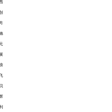
西
创
月
驰
元
展
浪
飞
贝
辉
利