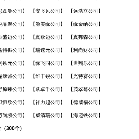
彩磊曼公司】
【安飞风公司】
【远浩立公司】
悦晶聚公司】
【源美缘公司】
【缘金纳公司】
妙盛迈公司】
【真欧迈公司】
【真邦森公司】
鑫特振公司】
【瑞速元公司】
【利尚财公司】
润铁元公司】
【缘飞同公司】
【世翔乐公司】
瑞康诚公司】
【维丰锐公司】
【光特赛公司】
野原臻公司】
【跃卓千公司】
【茂翠翁公司】
贝恒欧公司】
【祥力超公司】
【德威福公司】
万尚频公司】
【威清瑞公司】
【海迈铁公司】
（300个）