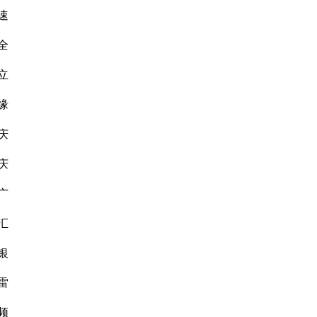
速
全
立
缘
庆
庆
广
汇
银
雷
频