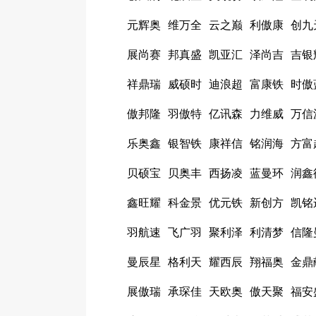
元辉奥
维万全
云之巅
利傲康
创九
展尚赛
邦真盛
凯亚汇
泽尚吉
吉银
祥鼎瑞
威硕时
迪浪超
富康铁
时傲
傲邦隆
羽傲特
亿讯森
力维威
万信
乐奥鑫
银智铁
康祥信
铭润海
方富
贝硕宝
贝奥丰
西扬凌
蓝曼环
润鑫
鑫旺耀
科金景
优元铁
新创方
凯铭
羽航速
飞广羽
聚利泽
利清梦
信隆
曼辰星
格利天
耀西辰
翔福奥
金鼎
展傲瑞
承琛佳
天欧奥
傲天聚
福安