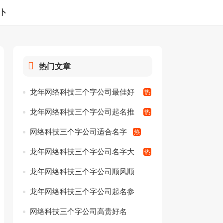
卜
热门文章
龙年网络科技三个字公司最佳好
名
龙年网络科技三个字公司起名推
荐
网络科技三个字公司适合名字
龙年网络科技三个字公司名字大
全
龙年网络科技三个字公司顺风顺
水好名
龙年网络科技三个字公司起名参
考
网络科技三个字公司高贵好名