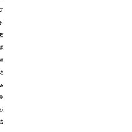
天
辉
蓝
源
超
德
运
曼
献
盛