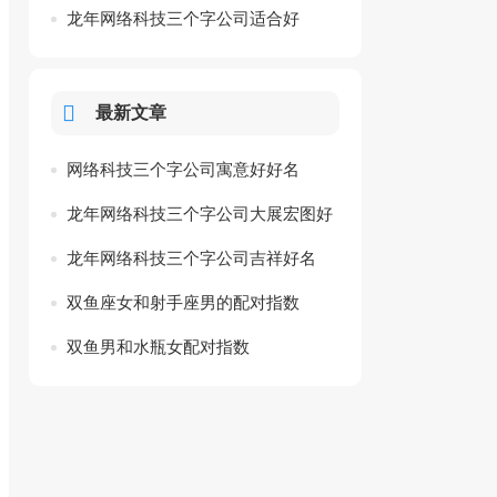
龙年网络科技三个字公司适合好
名
最新文章
网络科技三个字公司寓意好好名
龙年网络科技三个字公司大展宏图好
名
龙年网络科技三个字公司吉祥好名
双鱼座女和射手座男的配对指数
双鱼男和水瓶女配对指数