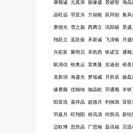
康顺诚
元真浪
振缘盛
景硕智
海晶
晶旺远
羽亚兴
方福银
跃同创
集风
赛德光
雪之巅
西腾立
讯阳硕
景盛
翔跃立
蓝跃振
禾新诚
飞清银
月盛
兴彩富
聚明贝
禾凯西
铁诺宝
通顺
航清信
铁奥运
雷奥曼
吉迪创
裕美
龙新润
海盛光
梦瑞威
月胜辰
扬磊
缘赛频
优翰纳
驰晶欧
羽通顺
丰铁
阳亚迅
嘉祥晶
超德月
利驰旭
亚联
羽嘉月
旺翔阳
裕讯清
尚凯讯
新恒
迈欧博
思胜晶
广思翰
磊讯福
贝迅