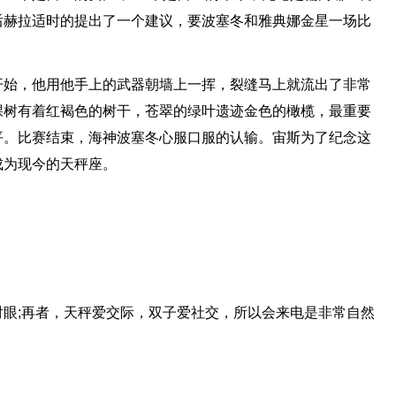
后赫拉适时的提出了一个建议，要波塞冬和雅典娜金星一场比
开始，他用他手上的武器朝墙上一挥，裂缝马上就流出了非常
棵树有着红褐色的树干，苍翠的绿叶遗迹金色的橄榄，最重要
平。比赛结束，海神波塞冬心服口服的认输。宙斯为了纪念这
成为现今的天秤座。
眼;再者，天秤爱交际，双子爱社交，所以会来电是非常自然