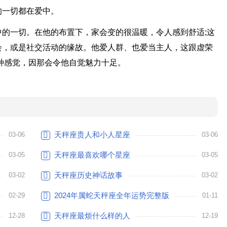
的一切都在爱中。
的一切。在他的布置下，家会变的很温暖，令人感到舒适;这
会，或是社交活动的缘故。他爱人群、也爱当主人，这跟虚荣
种感觉，因那会令他自觉魅力十足。
天秤座贵人和小人星座
03-06
03-06
天秤座最喜欢哪个星座
03-05
03-05
天秤座历史神话故事
03-02
03-02
2024年属蛇天秤座全年运势完整版
02-29
01-11
天秤座最烦什么样的人
12-28
12-19