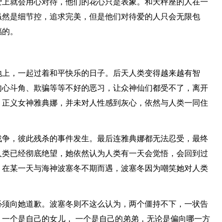
爱上就会用心对待，他们的花心只是表象。和天秤座的人在一
虽然是细节控，追求完美，但是他们对待爱的人只会无限包
福的。
地上，一起过着和平快乐的日子。后天人类变得越来越有智
勾心斗角、欺骗等等不好的恶习，让众神仙们都受不了，离开
，正义女神雅典娜，并未对人性感到灰心，依然与人类一同住
战争，彼此残杀的事件发生。最后连雅典娜都无法忍受，最终
人类已经彻底绝望，她依然认为人类有一天会觉悟，会回到过
，在某一天与海神波塞冬不期而遇，波塞冬因为嘲笑她对人类
必须向她道歉。波塞冬则不这么认为，两个僵持不下，一状告
一个是自己的女儿， 一个是自己的弟弟，无论是偏向哪一方