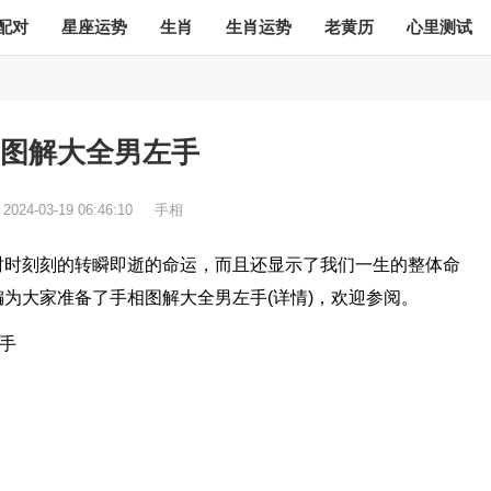
配对
星座运势
生肖
生肖运势
老黄历
心里测试
图解大全男左手
：
2024-03-19 06:46:10
手相
时时刻刻的转瞬即逝的命运，而且还显示了我们一生的整体命
为大家准备了手相图解大全男左手(详情)，欢迎参阅。