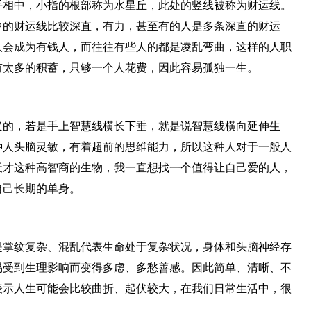
手相中，小指的根部称为水星丘，此处的竖线被称为财运线。
中的财运线比较深直，有力，甚至有的人是多条深直的财运
人会成为有钱人，而往往有些人的都是凌乱弯曲，这样的人职
有太多的积蓄，只够一个人花费，因此容易孤独一生。
义的，若是手上智慧线横长下垂，就是说智慧线横向延伸生
种人头脑灵敏，有着超前的思维能力，所以这种人对于一般人
天才这种高智商的生物，我一直想找一个值得让自己爱的人，
自己长期的单身。
是掌纹复杂、混乱代表生命处于复杂状况，身体和头脑神经存
易受到生理影响而变得多虑、多愁善感。因此简单、清晰、不
表示人生可能会比较曲折、起伏较大，在我们日常生活中，很
。