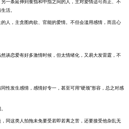
，另一条延伸到食指和中指之间的人，主对爱情适可而止、不
情生活。
丘的人，主贪图肉欲、官能的爱情。不但会滥用感情，而且心
虽然谈恋爱有好多激情时候，但太情绪化，又易大发雷霆，不
同性发生感情，感情好专一，甚至可用“硬颈”形容，总之对感
间。
淡，同这类人拍拖未免要受若即若离之苦，还要接受他杂乱无