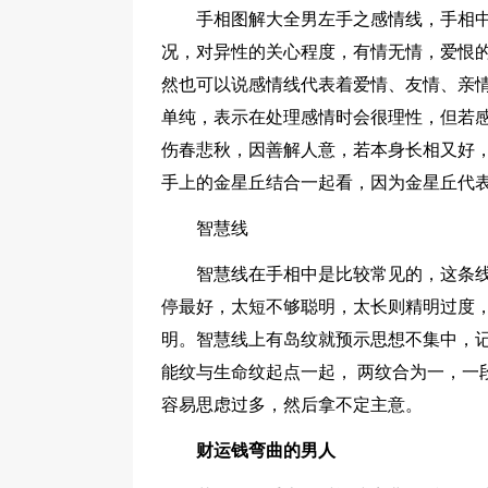
手相图解大全男左手之感情线，手相
况，对异性的关心程度，有情无情，爱恨
然也可以说感情线代表着爱情、友情、亲
单纯，表示在处理感情时会很理性，但若
伤春悲秋，因善解人意，若本身长相又好
手上的金星丘结合一起看，因为金星丘代
智慧线
智慧线在手相中是比较常见的，这条
停最好，太短不够聪明，太长则精明过度
明。智慧线上有岛纹就预示思想不集中，
能纹与生命纹起点一起， 两纹合为一，一
容易思虑过多，然后拿不定主意。
财运钱弯曲的男人