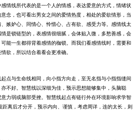
中感情线所代表的是一个人的情感，表达爱意的方式，情绪状
的意念，也可看出男女之间的爱情热度，相处的爱欲情形，当
情、嫉妒心、同情心、怜惜心、占有欲、感受力等。感情线太
感情是锁链型的，表感情很细腻，会体贴入微，多愁善感，会
，可能一生都得背着感情的枷锁。而我们看感情线时，需要和
表情欲，所以结合着看会更准确。
线起点与生命线相同，向小指方向走，至无名指与小指指缝间
，亦不好。智慧线以深细为佳，预示思想能够集中，头脑聪
记意力弱或脑部受挫。智慧线起点有链行外在环境影响求学智
段距离后才分开，预示内向、谨慎，考虑周详，连的太长，则