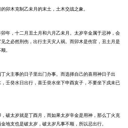
日的卯木克制乙未月的末土，土木交战之象。
辛卯年，十二月丑土月和六月乙未月。太岁辛金属于忌神，会
官见之必然刑伤，出行主天灾人祸。而卯木是伤官，丑土月是
不顺。
丙丁火主事的日子里出门办事。而选择自己的喜用神日子出
水，壬癸水日出行，喜壬癸水坐下申酉亥子，不要坐下戍未已
卯，破太岁就是丁酉月，而如果太岁辛金是用神，那么丁火克
酉金地支也是破太岁，破太岁凡事不顺，所以忌出行。