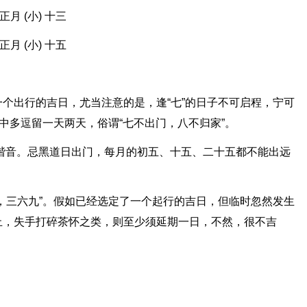
正月 (小) 十三
正月 (小) 十五
个出行的吉日，尤当注意的是，逢“七”的日子不可启程，宁可
中多逗留一天两天，俗谓“七不出门，八不归家”。
散”谐音。忌黑道日出门，每月的初五、十五、二十五都不能出远
，三六九”。假如已经选定了一个起行的吉日，但临时忽然发生
止，失手打碎茶怀之类，则至少须延期一日，不然，很不吉